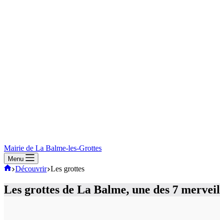
Mairie de La Balme-les-Grottes
Menu
Mairie
Découvrir
Les grottes
de
La-
Les grottes de La Balme, une des 7 mervei
Balme-
Les-
Grottes