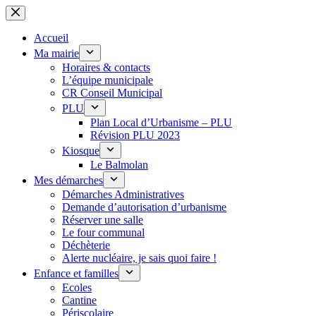
Passer
au
contenu
Accueil
Ma mairie
Horaires & contacts
L’équipe municipale
CR Conseil Municipal
PLU
Plan Local d’Urbanisme – PLU
Révision PLU 2023
Kiosque
Le Balmolan
Mes démarches
Démarches Administratives
Demande d’autorisation d’urbanisme
Réserver une salle
Le four communal
Déchèterie
Alerte nucléaire, je sais quoi faire !
Enfance et familles
Ecoles
Cantine
Périscolaire