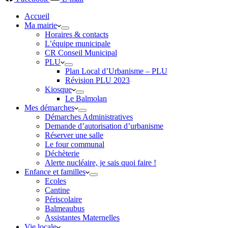
Accueil
Ma mairie
Horaires & contacts
L’équipe municipale
CR Conseil Municipal
PLU
Plan Local d’Urbanisme – PLU
Révision PLU 2023
Kiosque
Le Balmolan
Mes démarches
Démarches Administratives
Demande d’autorisation d’urbanisme
Réserver une salle
Le four communal
Déchèterie
Alerte nucléaire, je sais quoi faire !
Enfance et familles
Ecoles
Cantine
Périscolaire
Balmeaubus
Assistantes Maternelles
Vie locale