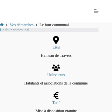
Passer
Mairie
au
de La
contenu
Balme-
les-
Grottes
Vos démarches
Le four communal
Mairie
Le four communal
de
La-
Balme-
Les-
Lieu
Grottes
Hameau de Travers
Utilisateurs
Habitants et associations de la commune
Tarif
Mise à disposition gratuite