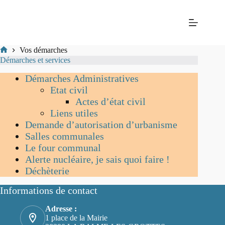
Passer
Mairie
au
de La
contenu
Balme-
les-
Grottes
Vos démarches
Mairie
Démarches et services
de
La-
Démarches Administratives
Balme-
Etat civil
Les-
Actes d’état civil
Grottes
Liens utiles
Demande d’autorisation d’urbanisme
Salles communales
Le four communal
Alerte nucléaire, je sais quoi faire !
Déchèterie
Informations de contact
Adresse :
1 place de la Mairie