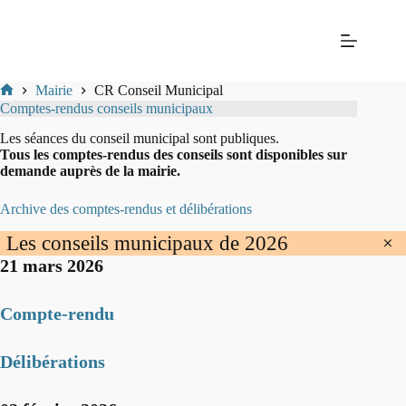
Passer
Mairie
au
de La
contenu
Balme-
les-
Grottes
Mairie
CR Conseil Municipal
Mairie
Comptes-rendus conseils municipaux
de
La-
Les séances du conseil municipal sont publiques.
Balme-
Tous les comptes-rendus des conseils sont disponibles sur
Les-
demande auprès de la mairie.
Grottes
Archive des comptes-rendus et délibérations
+
Les conseils municipaux de 2026
21 mars 2026
Compte-rendu
Délibérations