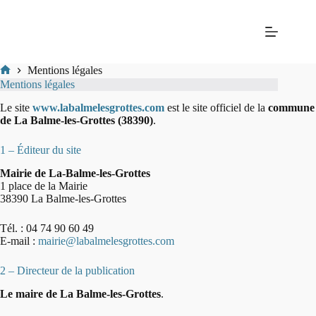
Passer
Mairie
au
de La
contenu
Balme-
les-
Grottes
Mentions légales
Mairie
Mentions légales
de
La-
Le site
www.labalmelesgrottes.com
est le site officiel de la
commune
Balme-
de La Balme-les-Grottes (38390)
.
Les-
Grottes
1 – Éditeur du site
Mairie de La-Balme-les-Grottes
1 place de la Mairie
38390 La Balme-les-Grottes
Tél. : 04 74 90 60 49
E-mail :
mairie@labalmelesgrottes.com
2 – Directeur de la publication
Le maire de La Balme-les-Grottes
.