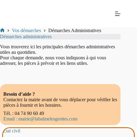
Passer
Mairie
au
de La
contenu
Balme-
les-
Grottes
Vos démarches
Démarches Administratives
Mairie
Démarches administratives
de
La-
Vous trouverez ici les principales démarches administratives
Balme-
utiles au quotidien.
Les-
Pour chaque demande, nous vous indiquons à qui vous
Grottes
adresser, les pièces à prévoir et les liens utiles.
Besoin d’aide ?
Contactez la mairie avant de vous déplacer pour vérifier les
pièces à fournir et les horaires.
Tél. : 04 74 90 60 49
Email : mairie@labalmelesgrottes.com
Etat civil