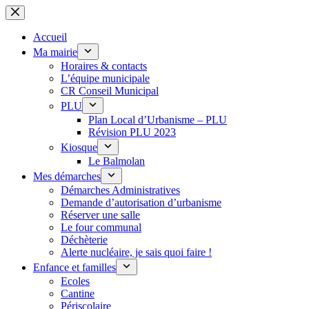
Passer
au
contenu
Accueil
Ma mairie
Horaires & contacts
L’équipe municipale
CR Conseil Municipal
PLU
Plan Local d’Urbanisme – PLU
Révision PLU 2023
Kiosque
Le Balmolan
Mes démarches
Démarches Administratives
Demande d’autorisation d’urbanisme
Réserver une salle
Le four communal
Déchèterie
Alerte nucléaire, je sais quoi faire !
Enfance et familles
Ecoles
Cantine
Périscolaire