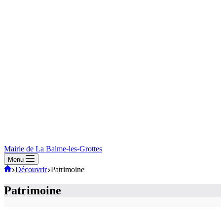
Mairie de La Balme-les-Grottes
Menu
Mairie
Découvrir
Patrimoine
de
La-
Patrimoine
Balme-
Les-
Grottes