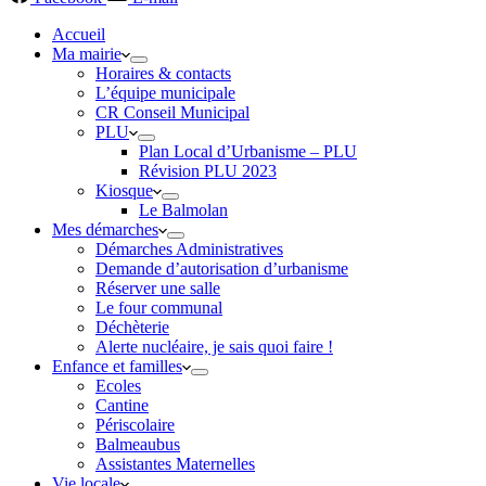
Accueil
Ma mairie
Horaires & contacts
L’équipe municipale
CR Conseil Municipal
PLU
Plan Local d’Urbanisme – PLU
Révision PLU 2023
Kiosque
Le Balmolan
Mes démarches
Démarches Administratives
Demande d’autorisation d’urbanisme
Réserver une salle
Le four communal
Déchèterie
Alerte nucléaire, je sais quoi faire !
Enfance et familles
Ecoles
Cantine
Périscolaire
Balmeaubus
Assistantes Maternelles
Vie locale