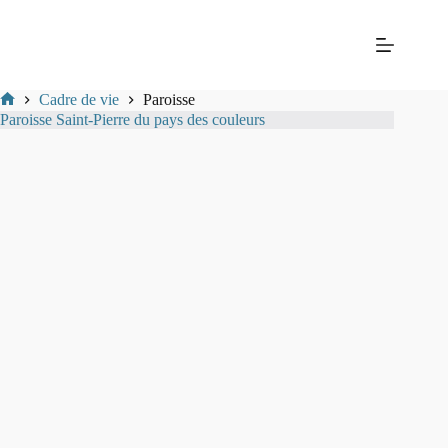
Passer
Mairie
au
de La
contenu
Balme-
les-
Grottes
Cadre de vie
Paroisse
Mairie
Paroisse Saint-Pierre du pays des couleurs​
de
La-
Balme-
Les-
Grottes