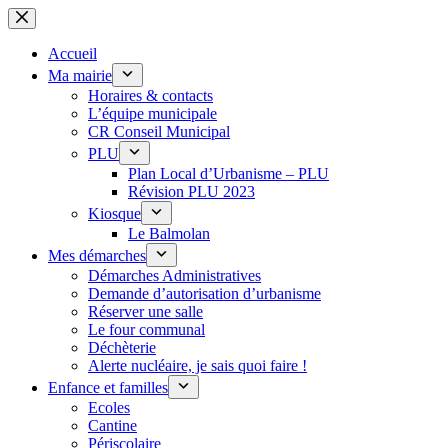
Passer
au
contenu
Accueil
Ma mairie
Horaires & contacts
L’équipe municipale
CR Conseil Municipal
PLU
Plan Local d’Urbanisme – PLU
Révision PLU 2023
Kiosque
Le Balmolan
Mes démarches
Démarches Administratives
Demande d’autorisation d’urbanisme
Réserver une salle
Le four communal
Déchèterie
Alerte nucléaire, je sais quoi faire !
Enfance et familles
Ecoles
Cantine
Périscolaire