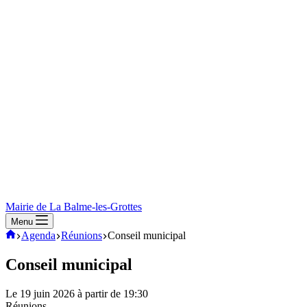
Mairie de La Balme-les-Grottes
Menu
Mairie
Agenda
Réunions
Conseil municipal
de
La-
Conseil municipal
Balme-
Les-
Le 19 juin 2026 à partir de 19:30
Grottes
Réunions