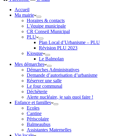
Accueil
Ma mairie
Horaires & contacts
L’équipe municipale
CR Conseil Municipal
PLU
Plan Local d’Urbanisme – PLU
Révision PLU 2023
Kiosque
Le Balmolan
Mes démarches
Démarches Administratives
Demande d’autorisation d’urbanisme
Réserver une salle
Le four communal
Déchèterie
Alerte nucléaire, je sais quoi faire !
Enfance et familles
Ecoles
Cantine
Périscolaire
Balmeaubus
Assistantes Maternelles
Vie locale