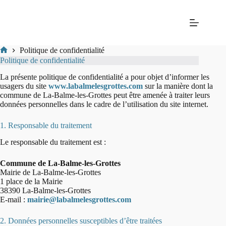
Passer
Mairie
au
de La
contenu
Balme-
les-
Grottes
Politique de confidentialité
Mairie
Politique de confidentialité
de
La-
La présente politique de confidentialité a pour objet d’informer les
Balme-
usagers du site
www.labalmelesgrottes.com
sur la manière dont la
Les-
commune de La-Balme-les-Grottes peut être amenée à traiter leurs
Grottes
données personnelles dans le cadre de l’utilisation du site internet.
1. Responsable du traitement
Le responsable du traitement est :
Commune de La-Balme-les-Grottes
Mairie de La-Balme-les-Grottes
1 place de la Mairie
38390 La-Balme-les-Grottes
E-mail :
mairie@labalmelesgrottes.com
2. Données personnelles susceptibles d’être traitées