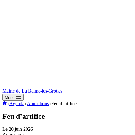
Mairie de La Balme-les-Grottes
Menu
Mairie
Agenda
Animations
Feu d’artifice
de
La-
Feu d’artifice
Balme-
Les-
Le 20 juin 2026
Grottes
Animations