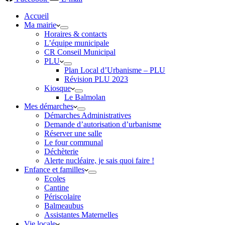
Accueil
Ma mairie
Horaires & contacts
L’équipe municipale
CR Conseil Municipal
PLU
Plan Local d’Urbanisme – PLU
Révision PLU 2023
Kiosque
Le Balmolan
Mes démarches
Démarches Administratives
Demande d’autorisation d’urbanisme
Réserver une salle
Le four communal
Déchèterie
Alerte nucléaire, je sais quoi faire !
Enfance et familles
Ecoles
Cantine
Périscolaire
Balmeaubus
Assistantes Maternelles
Vie locale