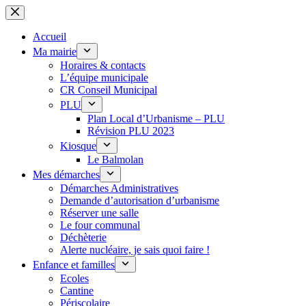
Passer
au
contenu
Accueil
Ma mairie
Horaires & contacts
L’équipe municipale
CR Conseil Municipal
PLU
Plan Local d’Urbanisme – PLU
Révision PLU 2023
Kiosque
Le Balmolan
Mes démarches
Démarches Administratives
Demande d’autorisation d’urbanisme
Réserver une salle
Le four communal
Déchèterie
Alerte nucléaire, je sais quoi faire !
Enfance et familles
Ecoles
Cantine
Périscolaire