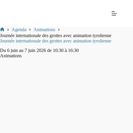
Passer
Mairie
au
de La
contenu
Balme-
les-
Grottes
Agenda
Animations
Mairie
Journée internationale des grottes avec animation tyrolienne
de
Journée internationale des grottes avec animation tyrolienne
La-
Balme-
Du 6 juin au 7 juin 2026 de 10:30 à 16:30
Les-
Animations
Grottes