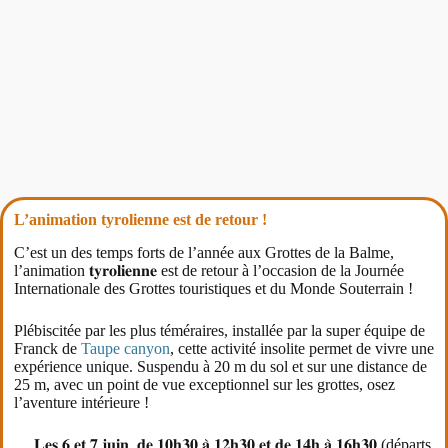
L’animation tyrolienne est de retour !
C’est un des temps forts de l’année aux Grottes de la Balme,
l’animation 𝐭𝐲𝐫𝐨𝐥𝐢𝐞𝐧𝐧𝐞 est de retour à l’occasion de la Journée
Internationale des Grottes touristiques et du Monde Souterrain !
Plébiscitée par les plus téméraires, installée par la super équipe de
Franck de
Taupe canyon
, cette activité insolite permet de vivre une
expérience unique. Suspendu à 20 m du sol et sur une distance de
25 m, avec un point de vue exceptionnel sur les grottes, osez
l’aventure intérieure !
𝐋𝐞𝐬 𝟔 𝐞𝐭 𝟕 𝐣𝐮𝐢𝐧, 𝐝𝐞 𝟏𝟎𝐡𝟑𝟎 𝐚̀ 𝟏𝟐𝐡𝟑𝟎 𝐞𝐭 𝐝𝐞 𝟏𝟒𝐡 𝐚̀ 𝟏𝟔𝐡𝟑𝟎 (départs