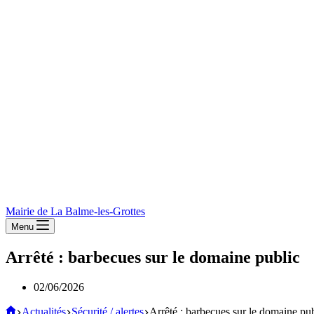
Mairie de La Balme-les-Grottes
Menu
Arrêté : barbecues sur le domaine public
02/06/2026
Mairie
Actualités
Sécurité / alertes
Arrêté : barbecues sur le domaine pub