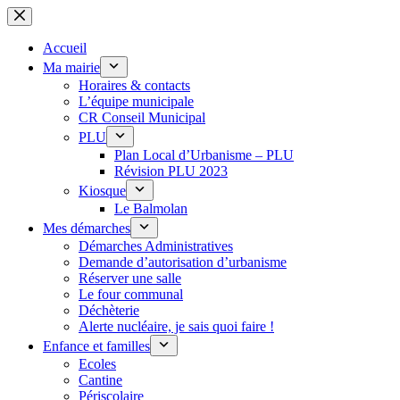
Passer
au
contenu
Accueil
Ma mairie
Horaires & contacts
L’équipe municipale
CR Conseil Municipal
PLU
Plan Local d’Urbanisme – PLU
Révision PLU 2023
Kiosque
Le Balmolan
Mes démarches
Démarches Administratives
Demande d’autorisation d’urbanisme
Réserver une salle
Le four communal
Déchèterie
Alerte nucléaire, je sais quoi faire !
Enfance et familles
Ecoles
Cantine
Périscolaire