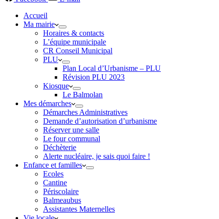
Accueil
Ma mairie
Horaires & contacts
L’équipe municipale
CR Conseil Municipal
PLU
Plan Local d’Urbanisme – PLU
Révision PLU 2023
Kiosque
Le Balmolan
Mes démarches
Démarches Administratives
Demande d’autorisation d’urbanisme
Réserver une salle
Le four communal
Déchèterie
Alerte nucléaire, je sais quoi faire !
Enfance et familles
Ecoles
Cantine
Périscolaire
Balmeaubus
Assistantes Maternelles
Vie locale