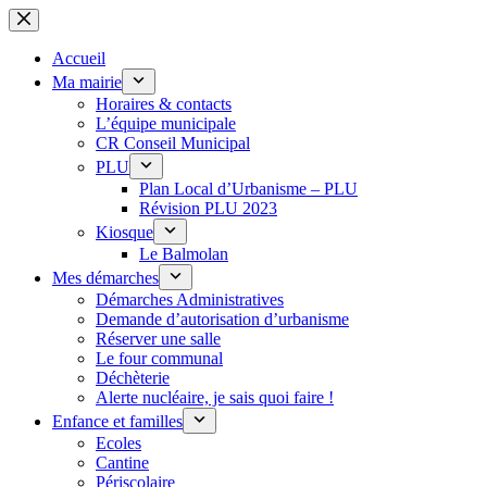
Passer
au
contenu
Accueil
Ma mairie
Horaires & contacts
L’équipe municipale
CR Conseil Municipal
PLU
Plan Local d’Urbanisme – PLU
Révision PLU 2023
Kiosque
Le Balmolan
Mes démarches
Démarches Administratives
Demande d’autorisation d’urbanisme
Réserver une salle
Le four communal
Déchèterie
Alerte nucléaire, je sais quoi faire !
Enfance et familles
Ecoles
Cantine
Périscolaire