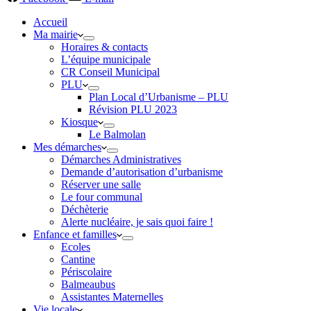
Accueil
Ma mairie
Horaires & contacts
L’équipe municipale
CR Conseil Municipal
PLU
Plan Local d’Urbanisme – PLU
Révision PLU 2023
Kiosque
Le Balmolan
Mes démarches
Démarches Administratives
Demande d’autorisation d’urbanisme
Réserver une salle
Le four communal
Déchèterie
Alerte nucléaire, je sais quoi faire !
Enfance et familles
Ecoles
Cantine
Périscolaire
Balmeaubus
Assistantes Maternelles
Vie locale