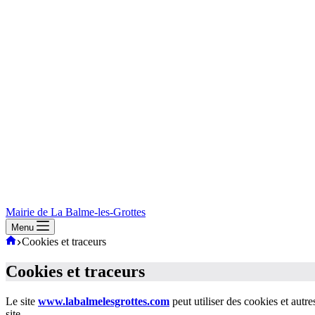
Mairie de La Balme-les-Grottes
Menu
Mairie
Cookies et traceurs
de
La-
Cookies et traceurs
Balme-
Les-
Le site
www.labalmelesgrottes.com
peut utiliser des cookies et autr
Grottes
site.