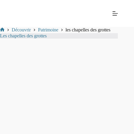
Passer
Mairie
au
de La
contenu
Balme-
les-
Grottes
Découvrir
Patrimoine
les chapelles des grottes
Mairie
Les chapelles des grottes
de
La-
Balme-
Les-
Grottes