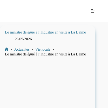
Passer
Mairie
au
de La
contenu
Balme-
les-
Grottes
Le ministre délégué à l’Industrie en visite à La Balme
29/05/2026
Actualités
Vie locale
Mairie
Le ministre délégué à l’Industrie en visite à La Balme
de
La-
Balme-
Les-
Grottes