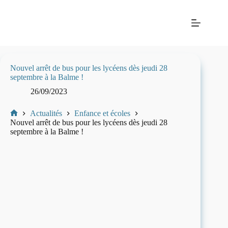
Passer
Mairie
au
de La
contenu
Balme-
les-
Grottes
Nouvel arrêt de bus pour les lycéens dès jeudi 28
septembre à la Balme !
26/09/2023
Actualités
Enfance et écoles
Mairie
Nouvel arrêt de bus pour les lycéens dès jeudi 28
de
septembre à la Balme !
La-
Balme-
Les-
Grottes