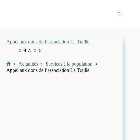
Passer
Mairie
au
de La
contenu
Balme-
les-
Grottes
Appel aux dons de l’association La Traille
02/07/2026
Actualités
Services à la population
Mairie
Appel aux dons de l’association La Traille
de
La-
Balme-
Les-
Grottes