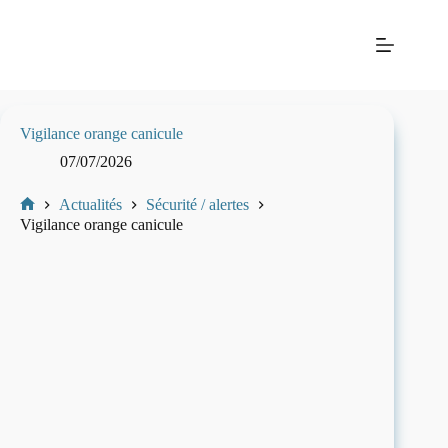
Passer
Mairie
au
de La
contenu
Balme-
les-
Grottes
Vigilance orange canicule
07/07/2026
Actualités
Sécurité / alertes
Mairie
Vigilance orange canicule
de
La-
Balme-
Les-
Grottes